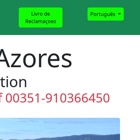
Livro de
Português
Reclamaçoes
 Azores
tion
lf 00351-910366450