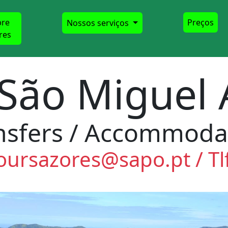
bre
Preços
Nossos serviços
res
 São Miguel
nsfers / Accommoda
toursazores@sapo.pt
/ T