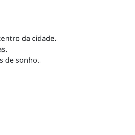
centro da cidade.
as.
s de sonho.