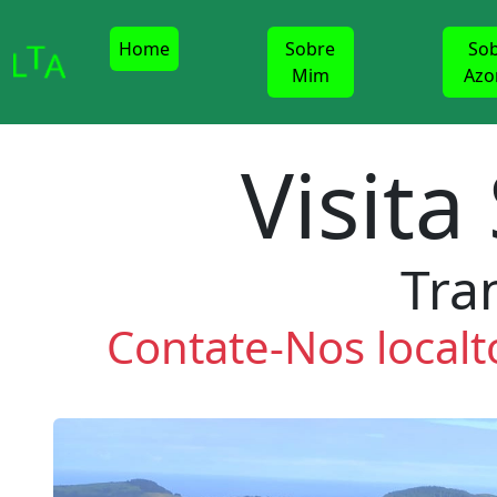
Home
Sobre
So
Mim
Azo
Visita
Tra
Contate-Nos
local