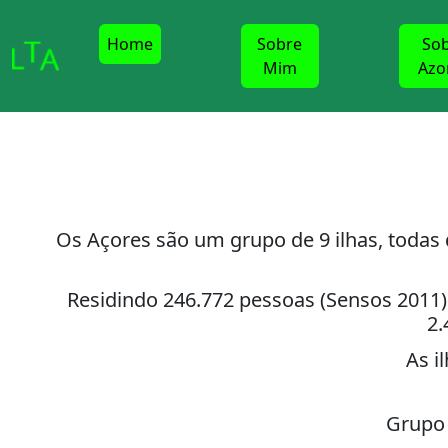
Home
Sobre
So
Mim
Azo
Os Açores são um grupo de 9 ilhas, todas 
Residindo 246.772 pessoas (Sensos 2011),
2.
As i
Grupo C