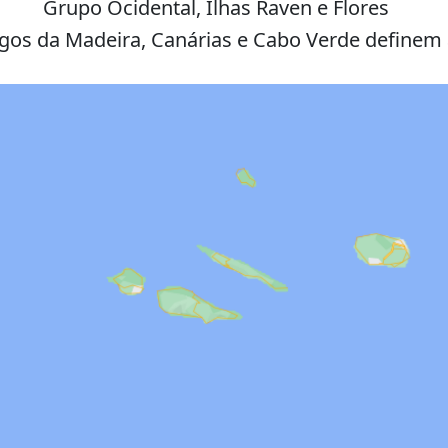
Grupo Ocidental, Ilhas Raven e Flores
gos da Madeira, Canárias e Cabo Verde definem 