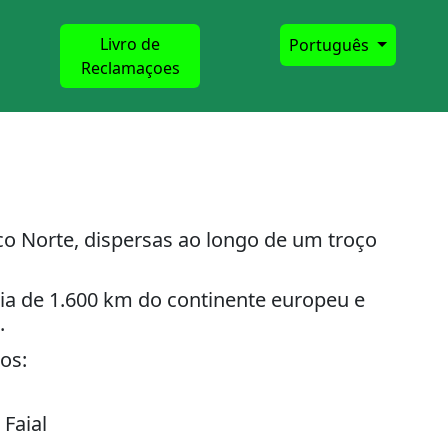
Livro de
Português
Reclamaçoes
co Norte, dispersas ao longo de um troço
cia de 1.600 km do continente europeu e
.
os:
 Faial